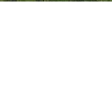
¡Estamos aquí para servirle
veinticuatro horas al día, siente
días a la semana!
Envíenos su aplicación
rápidamente y fácilmente para
una cotización gratis de póliza
de automóvil, utilizando
nuestro website. Como cliente,
tendrá a su alcance una variedad de formularios de su agente
local.
Solicite una cotización haciendo clic aquí.
¡Pólizas de Seguro de
Vivienda para Todos Los
Propietarios!
Las pólizas de seguro de
vivienda lo protegen de una
pérdida financiera causada por