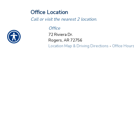
Office Location
Call or visit the nearest 2 location.
Office
72 Riviera Dr.
Rogers
,
AR
72756
Location Map & Driving Directions
-
Office Hour
Employee Directory
Find e-mail addresses and telephone numbers of 2
Doug Timmons
Marina Insurance Agent
Pat Timmons
Customer Service Manager